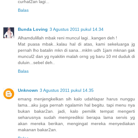
curhat2an lagi...
Balas
Bunda Loving
3 Agustus 2011 pukul 14.34
Alhamdulillah mbak reni muncul lagi...kangen deh !
Mat puasa mbak...kalau hal di atas, kami sekeluarga jg
pernah lho batalin mkn di sana...mklm udh 1jam mknan gak
muncul2 dan yg nyakitin malah orng yg baru 10 mt duduk di
duluin...sebel deh..
Balas
Unknown
3 Agustus 2011 pukul 14.35
emang menjengkelkan sih kalo udahlapar harus nunggu
lama...aku juga pernah ngalamin hal begitu. tapi menu nya
bukan bakar2an. jadi, kalo pemilik tempat mengerti
seharusnya sudah memprediksi berapa lama servis yg
akan mereka berikan, mengingat mereka menyediakan
makanan bakar2an.