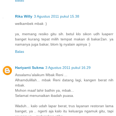
Balas
Rika Willy
3 Agustus 2011 pukul 15.38
welkambek mbak :)
ya, memang resiko gitu sih. betul klo sikon udh luaperr
banget kurang tepat milih tempat makan di bakar2an. ya
namanya juga bakar, blom lg nyalain apinya :)
Balas
Hariyanti Sukma
3 Agustus 2011 pukul 16.29
Assalamu'alaikum Mbak Reni ...
Alhamdulillah... mbak Reni datang lagi, kangen berat nih
mbak.
Mohon maaf lahir bathin ya, mbak...
Selamat menunaikan ibadah puasa.
Waduh... kalo udah lapar berat, trus layanan restoran lama
banget, ya .. ngerti aja kalo itu keluarga ngamuk gitu, tapi